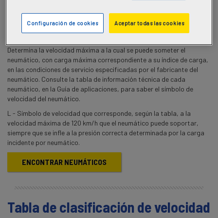
Configuración de cookies
Aceptar todas las cookies
Determina la velocidad máxima a la cual se puede someter el
neumático, con carga máxima correspondiente a su índice de carga,
en las condiciones de servicio especificadas por el fabricante del
neumático. Consulte la tabla de información técnica de cada
neumático, en la Guía de aplicaciones, para saber el símbolo de
velocidad del neumático.
L - Símbolo de velocidad que corresponde, según la tabla, a la
velocidad máxima de 120 km/h que el neumático puede soportar,
siempre que se infle a la presión correcta determinada por la carga
incidente por neumático.
ENCONTRAR NEUMÁTICOS
Tabla de clasificación de velocidad