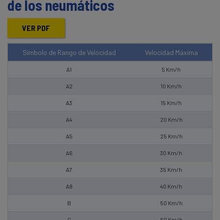
de los neumáticos
VER PDF
Símbolo de Rango de Velocidad
Velocidad Máxima
A1
5 Km/h
A2
10 Km/h
A3
15 Km/h
A4
20 Km/h
A5
25 Km/h
A6
30 Km/h
A7
35 Km/h
A8
40 Km/h
B
50 Km/h
C
60 Km/h