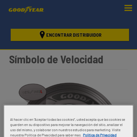
ENCONTRAR DISTRIBUIDOR
Símbolo de Velocidad
Al hacer clic en “Aceptar todas las cookies”, usted acepta que las cookies se
guarden en su dispositivo para mejorar la navegación del sitio, analizar el
uso del mismo, y colaborar con nuestros estudios para marketing. Visite
neuestra Politica de Pivacidad para saber mas.
Politica de Privacidad