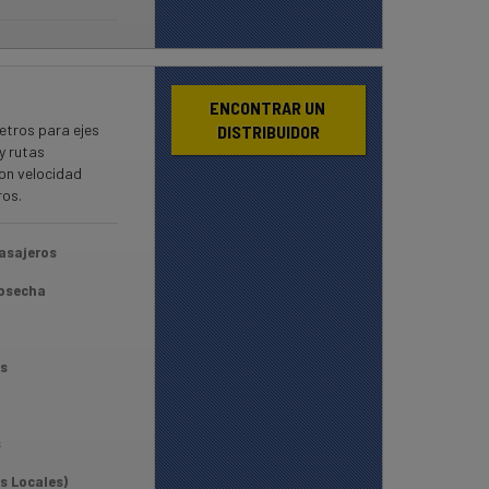
ENCONTRAR UN 
etros para ejes
DISTRIBUIDOR
y rutas
on velocidad
ros.
asajeros
Cosecha
s
s
s Locales)