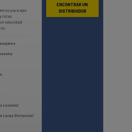
ENCONTRAR UN 
etros para ejes
DISTRIBUIDOR
y rutas
on velocidad
ros.
asajeros
Cosecha
s
s
s Locales)
e Larga Distancia)