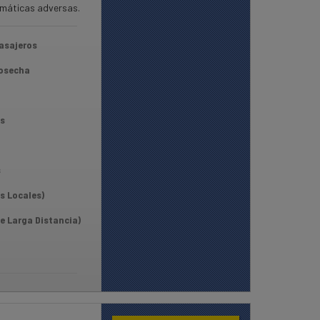
limáticas adversas.
asajeros
Cosecha
s
s
s Locales)
e Larga Distancia)