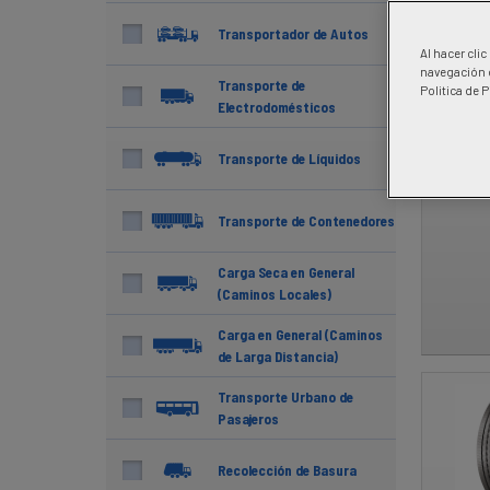
Transportador de Autos
Al hacer cli
navegación d
Transporte de
Politica de 
Electrodomésticos
Transporte de Líquidos
Transporte de Contenedores
Carga Seca en General
(Caminos Locales)
Carga en General (Caminos
de Larga Distancia)
Transporte Urbano de
Pasajeros
Recolección de Basura