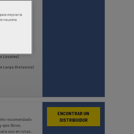
Cosecha
 para mejorar la
ite neuestra
s
s
s Locales)
e Larga Distancia)
ENCONTRAR UN 
seño recomendado
DISTRIBUIDOR
 ejes libres,
para uso en rutas,