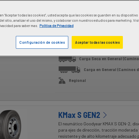
Granos / Transporte de 
Transportador de Autos
c en “Aceptar todas las cookies”, usted acepta que las cookies se guarden en su dispositivo
el sitio, analizar el uso del mismo, y colaborar con nuestros estudios para marketing. Vis
Transporte de Electrodoméstico
Pivacidad para saber mas.
Politica de Privacidad
Transporte de Líquidos
Configuración de cookies
Aceptar todas las cookies
Transporte de Contenedore
Carga Seca en General (Camino
Carga en General (Caminos d
Regional
KMax S GEN2
El neumático Goodyear KMAX S GEN-2, di
para ejes de dirección, tracción moderada y
resistente y de alto kilometraje adecuado 