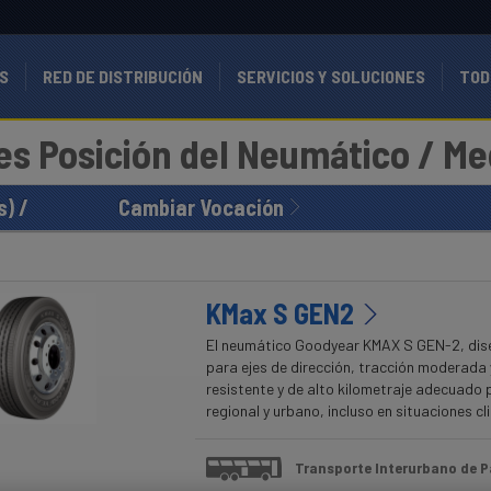
S
RED DE DISTRIBUCIÓN
SERVICIOS Y SOLUCIONES
TOD
les
Posición del Neumático / Me
) /
Cambiar Vocación
KMax S GEN2
El neumático Goodyear KMAX S GEN-2, di
para ejes de dirección, tracción moderada y
resistente y de alto kilometraje adecuado 
regional y urbano, incluso en situaciones c
Transporte Interurbano de P