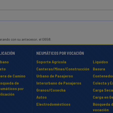
arando con su antecesor, el G658.
LICACIÓN
NEUMÁTICOS POR VOCACIÓN
rbano
Soporte Agrícola
Líquidos
ixto
Canteras/Minas/Construcción
Basura
uera de Camino
Urbano de Pasajeros
Contenedo
úsqueda de
Interurbano de Pasajeros
Colecta y 
eumáticos por
Granos/Cosecha
Carga Seca
licación
Autos
Carga en Ge
Electrodomésticos
Búsqueda d
vocación