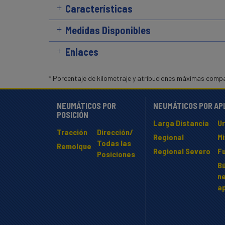
Características
Medidas Disponibles
Enlaces
* Porcentaje de kilometraje y atribuciones máximas comp
NEUMÁTICOS POR
NEUMÁTICOS POR AP
POSICIÓN
Larga Distancia
U
Tracción
Dirección/
Regional
M
Todas las
Remolque
Regional Severo
F
Posiciones
B
n
ap