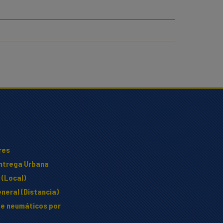
res
Entrega Urbana
 (Local)
neral (Distancia)
e neumáticos por