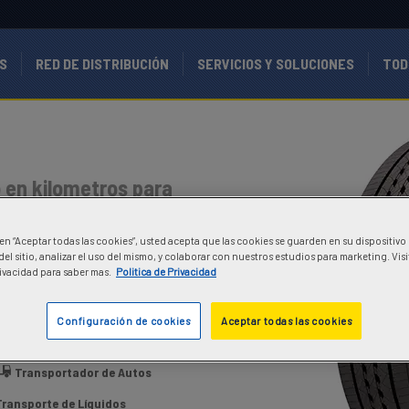
S
RED DE DISTRIBUCIÓN
SERVICIOS Y SOLUCIONES
TOD
en kilometros para
en autopistas y rutas
viajan con velocidad
c en “Aceptar todas las cookies”, usted acepta que las cookies se guarden en su dispositivo
y pasajeros.
el sitio, analizar el uso del mismo, y colaborar con nuestros estudios para marketing. Vis
Pivacidad para saber mas.
Politica de Privacidad
Configuración de cookies
Aceptar todas las cookies
Transportador de Autos
Transporte de Líquidos