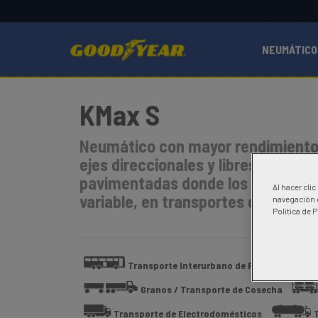
NEUMÁTICO
KMax S
Neumático con mayor rendimiento 
ejes direccionales y libres de uso 
pavimentadas donde los vehículos 
Al hacer cli
variable, en transportes de carga 
navegación d
Politica de 
Transporte Interurbano de Pasajeros
Granos / Transporte de Cosecha
Transporte de Electrodomésticos