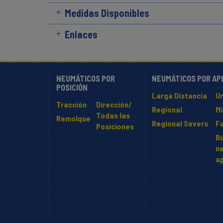
Medidas Disponibles
Enlaces
NEUMÁTICOS POR
NEUMÁTICOS POR AP
POSICIÓN
Larga Distancia
U
Tracción
Dirección/
Regional
M
Todas las
Remolque
Regional Severo
F
Posiciones
B
n
ap