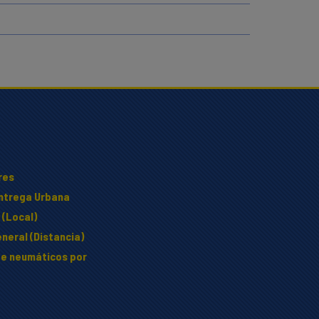
res
Entrega Urbana
 (Local)
neral (Distancia)
e neumáticos por