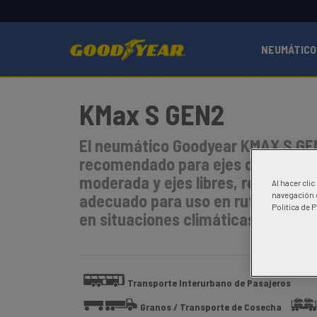
NEUMÁTICO
KMax S GEN2
El neumático Goodyear KMAX S GE
recomendado para ejes de direcció
moderada y ejes libres, resistente 
Al hacer cli
adecuado para uso en rutas, region
navegación d
Politica de 
en situaciones climáticas adversa
Transporte Interurbano de Pasajeros
Granos / Transporte de Cosecha