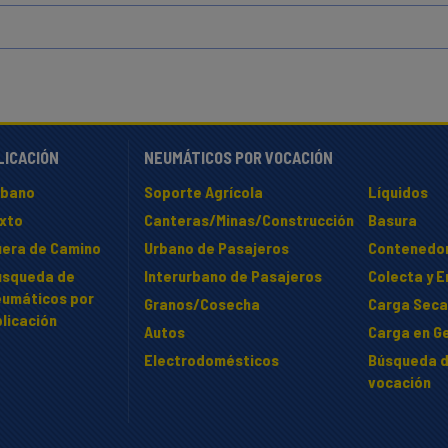
LICACIÓN
NEUMÁTICOS POR VOCACIÓN
rbano
Soporte Agrícola
Líquidos
ixto
Canteras/Minas/Construcción
Basura
uera de Camino
Urbano de Pasajeros
Contenedo
úsqueda de
Interurbano de Pasajeros
Colecta y 
eumáticos por
Granos/Cosecha
Carga Seca
licación
Autos
Carga en Ge
Electrodomésticos
Búsqueda d
vocación