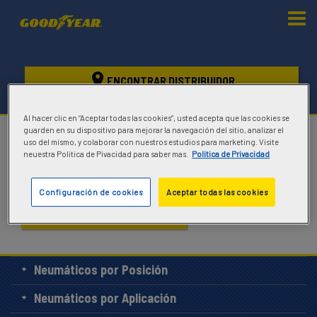
ENCONTRAR DISTRIBUIDOR
Al hacer clic en “Aceptar todas las cookies”, usted acepta que las cookies se
Media Contacts
guarden en su dispositivo para mejorar la navegación del sitio, analizar el
uso del mismo, y colaborar con nuestros estudios para marketing. Visite
neuestra Politica de Pivacidad para saber mas.
Politica de Privacidad
Media Contacts
Configuración de cookies
Aceptar todas las cookies
ENCONTRAR NEUMÁTICOS
Neumáticos por Posición
Neumáticos por Aplicación