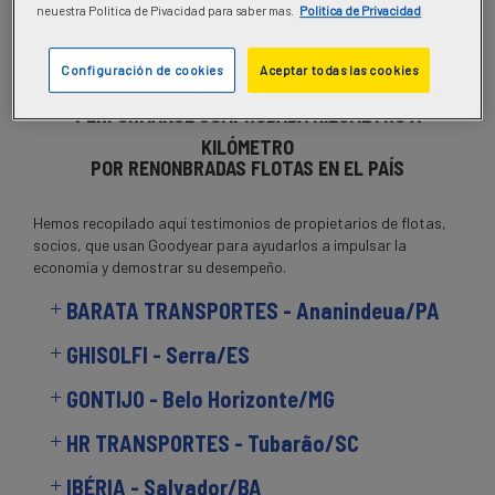
neuestra Politica de Pivacidad para saber mas.
Politica de Privacidad
Máxima Durabilidad
. Para todo tipo de servicios, las
tecnologías exclusivas hacen que la serie Goodyear Max ofrezca
la máxima innovación y un rendimiento superior.
Configuración de cookies
Aceptar todas las cookies
PERFORMANCE COMPROBADA KILÓMETRO A
KILÓMETR
O
POR RENONBRADAS FLOTAS EN EL PAÍS
Hemos recopilado aquí testimonios de propietarios de flotas,
socios, que usan Goodyear para ayudarlos a impulsar la
economía y demostrar su desempeño.
BARATA TRANSPORTES - Ananindeua/PA
GHISOLFI - Serra/ES
GONTIJO - Belo Horizonte/MG
HR TRANSPORTES - Tubarão/SC
IBÉRIA - Salvador/BA