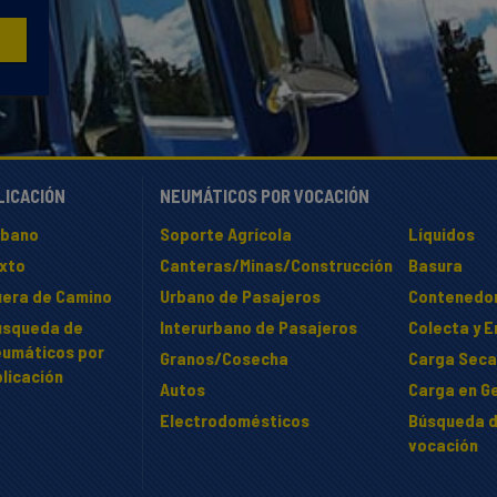
LICACIÓN
NEUMÁTICOS POR VOCACIÓN
rbano
Soporte Agrícola
Líquidos
ixto
Canteras/Minas/Construcción
Basura
uera de Camino
Urbano de Pasajeros
Contenedo
úsqueda de
Interurbano de Pasajeros
Colecta y 
eumáticos por
Granos/Cosecha
Carga Seca
licación
Autos
Carga en Ge
Electrodomésticos
Búsqueda d
vocación