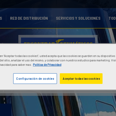
S
RED DE DISTRIBUCIÓN
SERVICIOS Y SOLUCIONES
TOD
ENCONTRAR
NEUMÁTICOS
c en “Aceptar todas las cookies”, usted acepta que las cookies se guarden en su dispositivo
ENCONTRAR NEUMÁTICOS
el sitio, analizar el uso del mismo, y colaborar con nuestros estudios para marketing. Vis
Pivacidad para saber mas.
Politica de Privacidad
Configuración de cookies
Aceptar todas las cookies