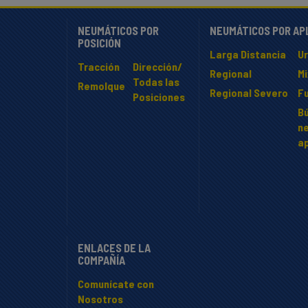
NEUMÁTICOS POR
NEUMÁTICOS POR AP
POSICIÓN
Larga Distancia
U
Tracción
Dirección/
Regional
M
Todas las
Remolque
Regional Severo
F
Posiciones
B
n
ap
ENLACES DE LA
COMPAÑÍA
Comunícate con
Nosotros