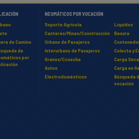
LICACIÓN
NEUMÁTICOS POR VOCACIÓN
rbano
Soporte Agrícola
Líquidos
ixto
Canteras/Minas/Construcción
Basura
uera de Camino
Urbano de Pasajeros
Contenedo
úsqueda de
Interurbano de Pasajeros
Colecta y 
eumáticos por
Granos/Cosecha
Carga Seca
licación
Autos
Carga en Ge
Electrodomésticos
Búsqueda d
vocación